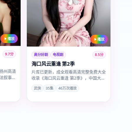
播放
播放
9.7
分
高分好剧
电视剧
8.5
分
海口风云重逢 第2季
》扬州高清
片库已更新，成全观看高清完整免费大全
法叙事，
收录《海口风云重逢 第2季》，中国大陆
武侠高清完整剧，201…
武侠
35集
46万次播放