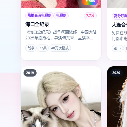
播放
热播高清电视剧
电视剧
7.7
分
高分好
海口全纪录
大连合
《海口全纪录》战争氛围浓郁，中国大陆
免费在线
2025年度热推，导演傅东育，主演辛芷
门都市
蕾，2025年8月19…
玺、白敬
战争
27集
48万次播放
都市
2019
2020