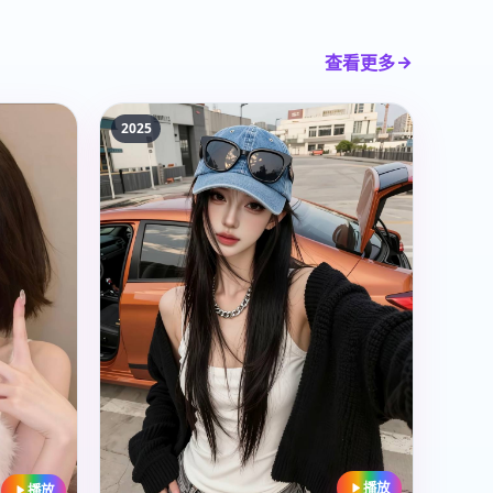
查看更多
2025
播放
播放