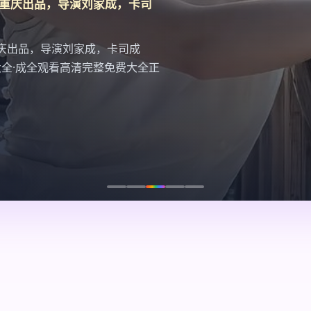
年重庆出品，导演刘家成，卡司
重庆出品，导演刘家成，卡司成
全·成全观看高清完整免费大全正