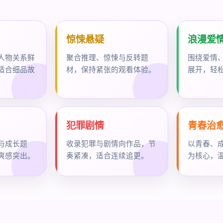
惊悚悬疑
浪漫爱
人物关系鲜
聚合推理、惊悚与反转题
围绕爱情
适合细品故
材，保持紧张的观看体验。
展开，轻
犯罪剧情
青春治
与成长题
收录犯罪与剧情向作品，节
以青春、
爽感突出。
奏紧凑，适合连续追更。
为核心，