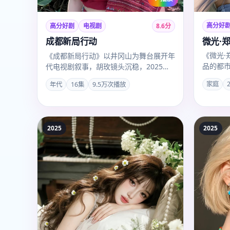
高分好
高分好剧
电视剧
8.6
分
微光·郑
成都新局行动
《微光·
《成都新局行动》以井冈山为舞台展开年
品的都
代电视剧叙事，胡玫镜头沉稳，2025年
45分钟
12月3日起成全观看高…
家庭
年代
16集
9.5万次播放
2025
2025