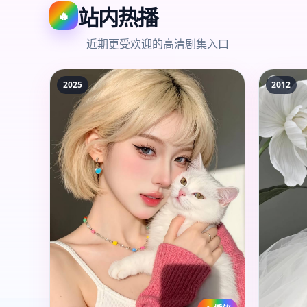
站内热播
🔥
近期更受欢迎的高清剧集入口
2025
2012