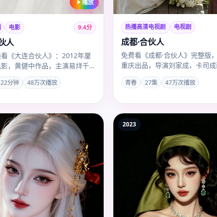
播放
热播高清电视剧
电视剧
剧
电影
9.4
分
成都·合伙人
伙人
免费看《成都·合伙人》完整版，2
看《大连合伙人》：2012年厦
重庆出品，导演刘家成，卡司成
电影，黄健中作品，主演易烊千
千玺、王刚。成全高清…
亭、张译，201…
青春
27集
47万次播放
122分钟
48万次播放
2023